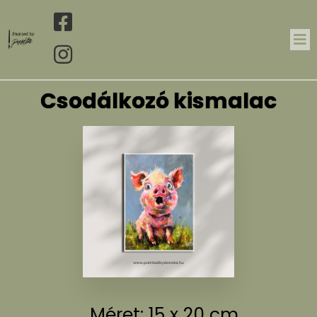
Csodálkozó kismalac
Méret: 15 x 20 cm